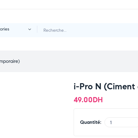
ories
emporaire)
i-Pro N (Ciment
49.00
DH
Quantité: