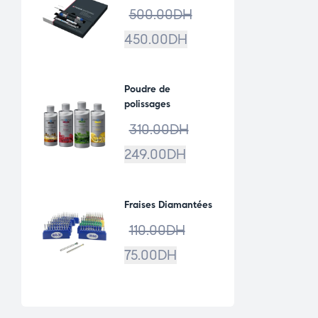
500.00
DH
450.00
DH
Poudre de
polissages
310.00
DH
249.00
DH
Fraises Diamantées
110.00
DH
75.00
DH