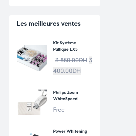
Les meilleures ventes
Kit Système
Palfique LX5
3 850.00
DH
3
400.00
DH
Philips Zoom
WhiteSpeed
Free
Power Whitening