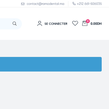
contact@ramodental.ma
+212 661-506035
0
0.00DH
SE CONNECTER