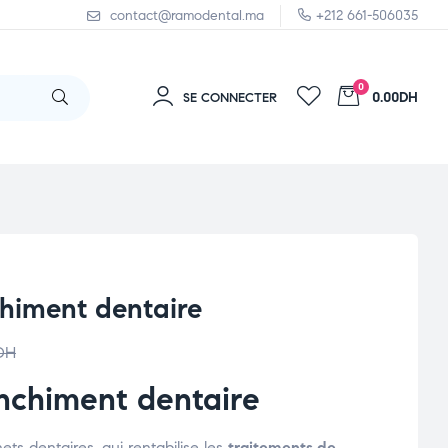
contact@ramodental.ma
+212 661-506035
0
0.00DH
SE CONNECTER
himent dentaire
DH
nchiment dentaire
ets dentaires, qui rentabilise les
traitements de