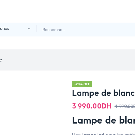
ories
re
-20% OFF
Lampe de blanc
3 990.00
DH
4 990.00
Lampe de bla
Une
lampe led
pour les cabin