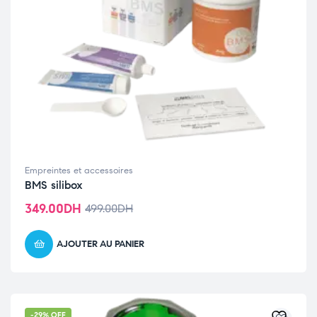
Empreintes et accessoires
BMS silibox
349.00
DH
499.00
DH
AJOUTER AU PANIER
-29% OFF