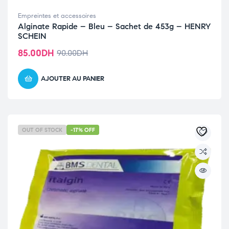
Empreintes et accessoires
Alginate Rapide – Bleu – Sachet de 453g – HENRY
SCHEIN
85.00
DH
90.00
DH
AJOUTER AU PANIER
OUT OF STOCK
-17% OFF