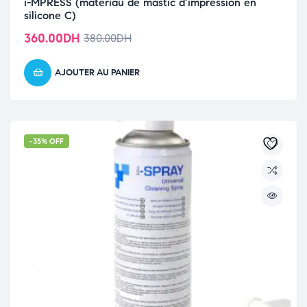
i-MPRESS (matériau de mastic d’impression en
silicone C)
360.00
DH
380.00
DH
AJOUTER AU PANIER
-35% OFF