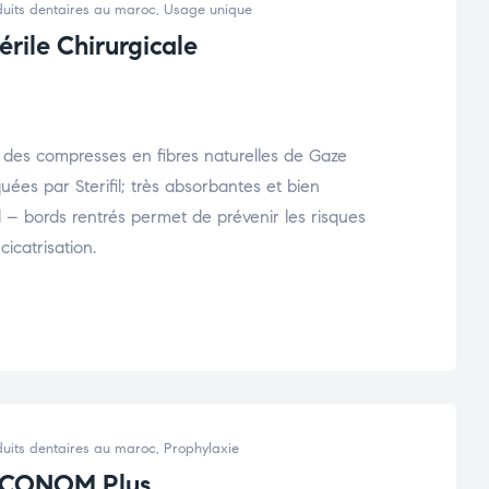
uits dentaires au maroc
,
Usage unique
rile Chirurgicale
t des compresses en fibres naturelles de Gaze
uées par Sterifil; très absorbantes et bien
al – bords rentrés permet de prévenir les risques
cicatrisation.
uits dentaires au maroc
,
Prophylaxie
-ECONOM Plus