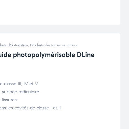
uits d'obturation
,
Produits dentaires au maroc
uide photopolymérisable DLine
 classe III, IV et V
 surface radiculaire
s fissures
ns les cavités de classe I et II