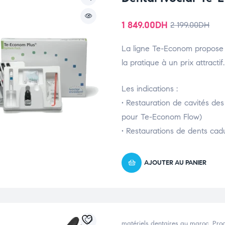
1 849.00
DH
2 199.00
DH
La ligne Te-Econom propose 
la pratique à un prix attractif.
Les indications :
• Restauration de cavités des 
pour Te-Econom Flow)
• Restaurations de dents ca
AJOUTER AU PANIER
matériels dentaires au maroc
,
Prod