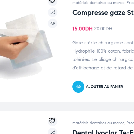
matériels dentaires au maroc
,
Prod
Compresse gaze Sté
15.00
DH
20.00
DH
Gaze stérile chirurgicale son
Hydrophile 100% coton, fabriq
tolérées. Le pliage chirurgic
d’effilochage et de retard de 
AJOUTER AU PANIER
matériels dentaires au maroc
,
Prod
Dental Ivoclar Te