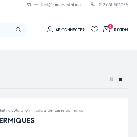
contact@ramodental.ma
+212 661-506035
0
0.00DH
SE CONNECTER
uits d'obturation
,
Produits dentaires au maroc
DERMIQUES