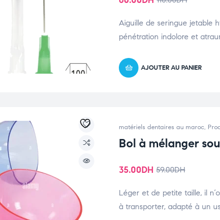
60.00
DH
Aiguille de seringue jetable
pénétration indolore et atra
AJOUTER AU PANIER
matériels dentaires au maroc
,
Prod
Bol à mélanger so
35.00
DH
59.00
DH
Léger et de petite taille, il
à transporter, adapté à un u