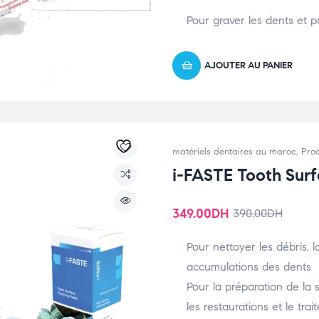
Pour graver les dents et p
AJOUTER AU PANIER
matériels dentaires au maroc
,
Prod
i-FASTE Tooth Surf
349.00
DH
390.00
DH
Pour nettoyer les débris, l
accumulations des dents
Pour la préparation de la 
les restaurations et le tra