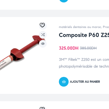
matériels dentaires au maroc
,
Prod
Composite P60 Z2
325.00
DH
385.00
DH
3M™ Filtek™ Z250 est un comp
photopolymérisable de techno
AJOUTER AU PANIER