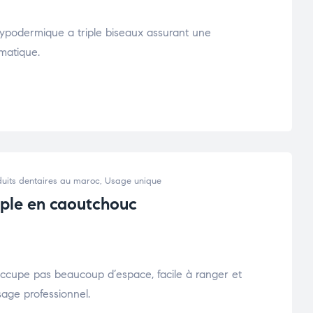
 hypodermique a triple biseaux assurant une
umatique.
uits dentaires au maroc
,
Usage unique
uple en caoutchouc
 n’occupe pas beaucoup d’espace, facile à ranger et
sage professionnel.