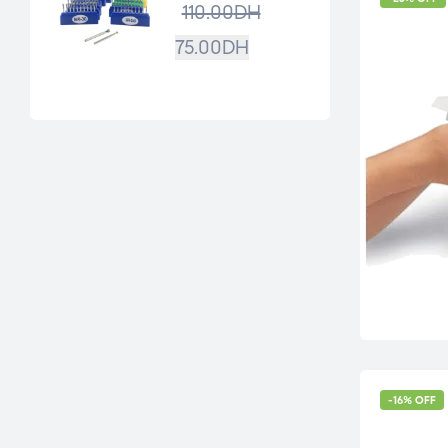
110.00
DH
75.00
DH
-16% OFF