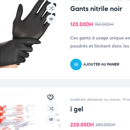
Gants nitrile noir
120.00
DH
150.00
DH
Ces gants à usage unique en 
poudrés et limitent donc les 
AJOUTER AU PANIER
matériels dentaires au maroc
,
Prod
i gel
220.00
DH
240.00
DH