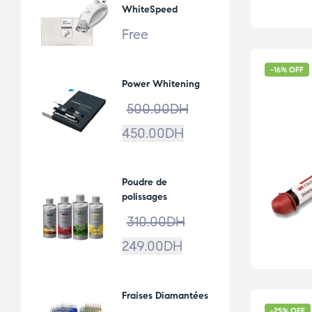
WhiteSpeed
Free
-16% OFF
Power Whitening
500.00
DH
450.00
DH
Poudre de
polissages
310.00
DH
249.00
DH
Fraises Diamantées
-25% OFF