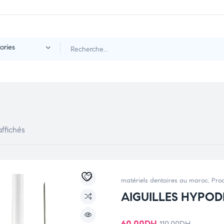
ories
affichés
matériels dentaires au maroc
,
Prod
AIGUILLES HYPO
110.00
DH