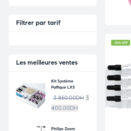
Filtrer par tarif
-10% OFF
Les meilleures ventes
Kit Système
Palfique LX5
3 850.00
DH
3
400.00
DH
Philips Zoom