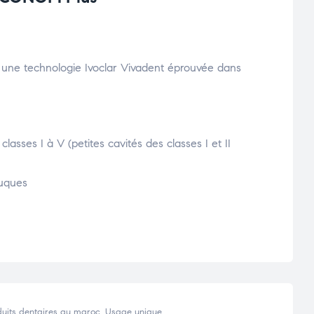
une technologie Ivoclar Vivadent éprouvée dans
classes I à V (petites cavités des classes I et II
duques
uits dentaires au maroc
,
Usage unique