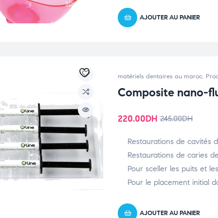
AJOUTER AU PANIER
matériels dentaires au maroc
,
Prod
Composite nano-fl
220.00
DH
245.00
DH
Restaurations de cavités de
Restaurations de caries de
Pour sceller les puits et le
Pour le placement initial da
AJOUTER AU PANIER